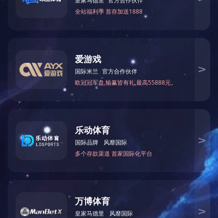
2025-09-18
螺栓球节点网架生产加工、安装中出現的产品质量问题,例如焊接不
斜、锥夹锥璧与底版交汇处不倒圆角、契形马蹄子…
LEJING.COM 价格-什么是LEJING.COM
2025-09-18
锥头是螺栓球钢网架结构中采用的零配件，电焊焊接在钢管的顶端，
螺杆越过其底端圆洞拧入螺栓球，螺丝帽在锥头內…