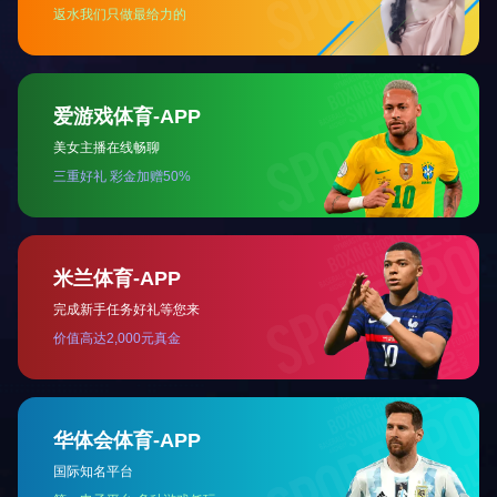
2025-09-18
锥头是螺栓球钢网架结构中采用的零配件，电焊焊接在钢管的顶端，
螺杆越过其底端圆洞拧入螺栓球，螺丝帽在锥头內…
联系电话：15862188298 / 15862188291
联系人：张经理
邮箱：jslpjsgc@163.com
地址：徐州市西郊段园镇万茂产业园区