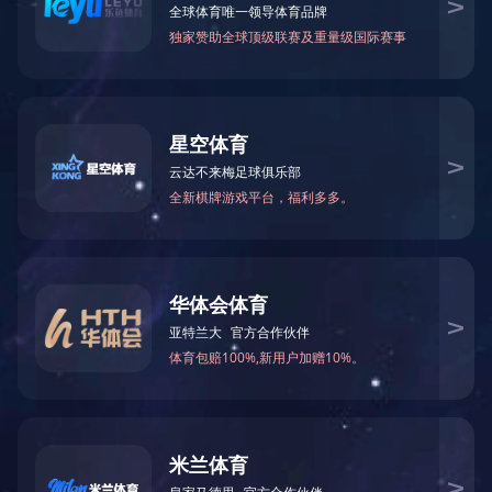
网架杆件
※ 您的当前所在位置：
网站LEJING.COM
-
产品展示
-
高强度螺栓
网架杆件
LEJING.COM
网架套筒
其他产品