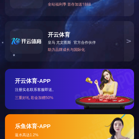
网架杆件
网架
您可能感兴趣的新闻
POPULAR INFORMATIO
网架套筒螺栓-螺栓球网架加工设计安装方法
2025-09-18
螺栓球节点网架生产加工、安装中出現的产品质量问题,例如焊接不
斜、锥夹锥璧与底版交汇处不倒圆角、契形马蹄子…
LEJING.COM 价格-什么是LEJING.COM