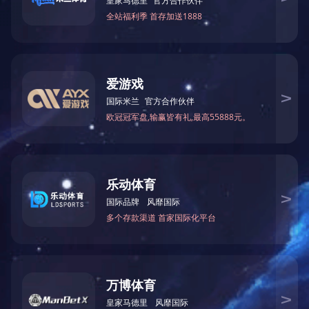
螺栓球节点网架生产加工、安装中出現的产品质量问题,例如焊接不
斜、锥夹锥璧与底版交汇处不倒圆角、契形马蹄子…
LEJING.COM 价格-什么是LEJING.COM
2025-09-18
锥头是螺栓球钢网架结构中采用的零配件，电焊焊接在钢管的顶端，
螺杆越过其底端圆洞拧入螺栓球，螺丝帽在锥头內…
联系电话：15862188298 / 15862188291