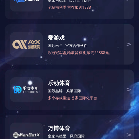
案例详情
您可能感兴趣的新闻
POPULAR INFORMATIO
网架套筒螺栓-螺栓球网架加工设计安装方法
2025-09-18
螺栓球节点网架生产加工、安装中出現的产品质量问题,例如焊接不
斜、锥夹锥璧与底版交汇处不倒圆角、契形马蹄子…
LEJING.COM 价格-什么是LEJING.COM