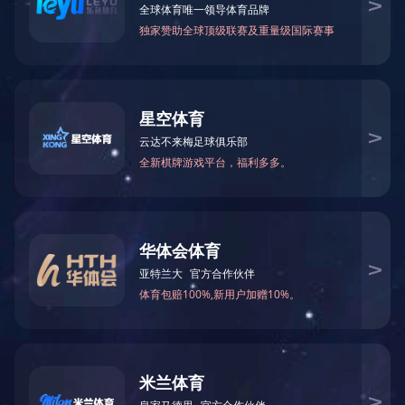
网架杆件
※ 您的当前所在位置：
网站LEJING.COM
-
产品展示
-
高强度螺栓
网架杆件
LEJING.COM
网架套筒
其他产品