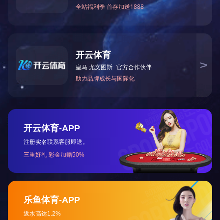
2025-09-18
锥头是螺栓球钢网架结构中采用的零配件，电焊焊接在钢管的顶端，
螺杆越过其底端圆洞拧入螺栓球，螺丝帽在锥头內…
联系电话：15862188298 / 15862188291
联系人：张经理
邮箱：jslpjsgc@163.com
地址：徐州市西郊段园镇万茂产业园区